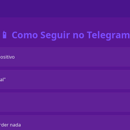
📱 Como Seguir no Telegram
ositivo
al"
erder nada