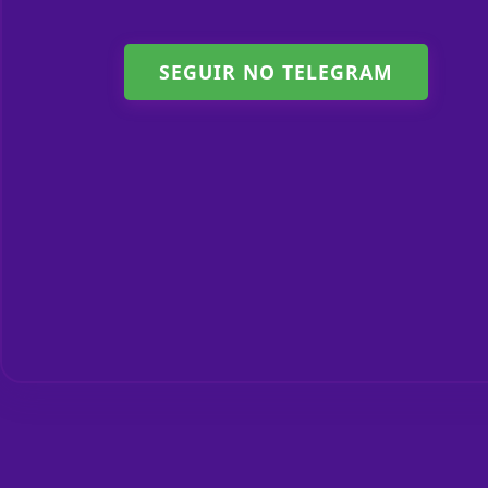
SEGUIR NO TELEGRAM