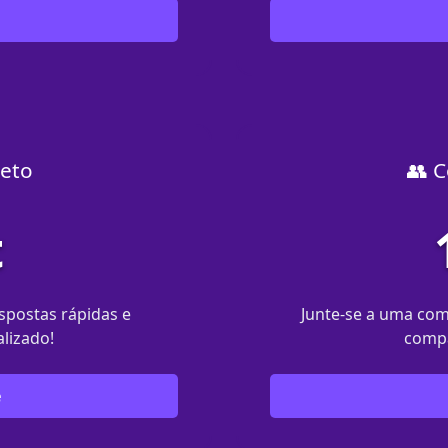
reto
👥 
t
espostas rápidas e
Junte-se a uma com
lizado!
compa
e