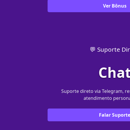
Ver Bônus
💬 Suporte Di
Cha
Suporte direto via Telegram, r
atendimento persona
Falar Suport