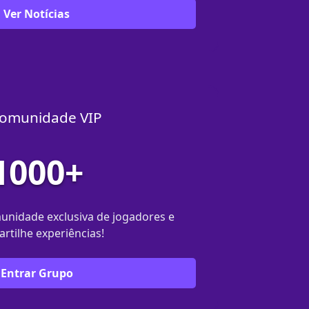
Ver Notícias
Comunidade VIP
1000+
unidade exclusiva de jogadores e
rtilhe experiências!
Entrar Grupo