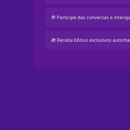
💬 Participe das conversas e interaj
🎁 Receba bônus exclusivos autom