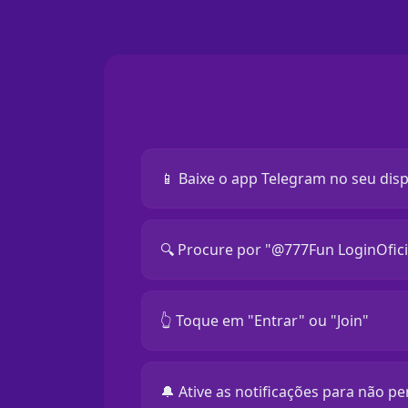
📱 Baixe o app Telegram no seu disp
🔍 Procure por "@777Fun LoginOfici
👆 Toque em "Entrar" ou "Join"
🔔 Ative as notificações para não p