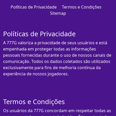
Políticas de Privacidade
Termos e Condições
Sitemap
Políticas de Privacidade
A 777G valoriza a privacidade de seus usuários e está
empenhada em proteger todas as informações
pessoais fornecidas durante o uso de nossos canais de
comunicação. Todos os dados coletados são utilizados
exclusivamente para fins de melhoria contínua da
experiência de nossos jogadores.
Termos e Condições
Os usuários da 777G concordam em respeitar todas as