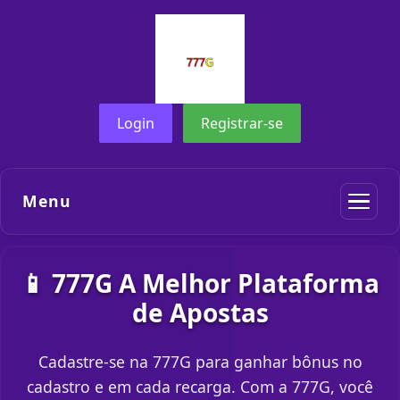
Login
Registrar-se
Menu
📱 777G A Melhor Plataforma
de Apostas
Cadastre-se na 777G para ganhar bônus no
cadastro e em cada recarga. Com a 777G, você