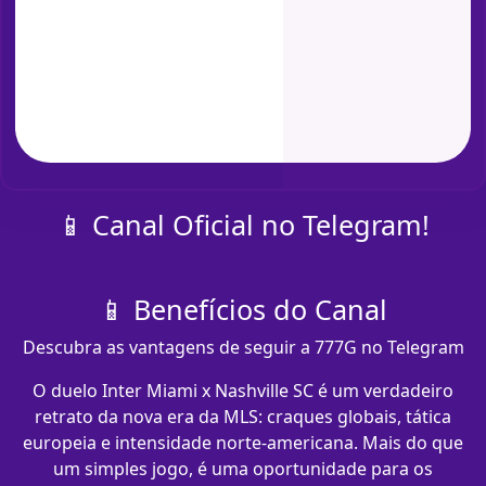
📱 Canal Oficial no Telegram!
📱 Benefícios do Canal
Descubra as vantagens de seguir a 777G no Telegram
O duelo Inter Miami x Nashville SC é um verdadeiro
retrato da nova era da MLS: craques globais, tática
europeia e intensidade norte-americana. Mais do que
um simples jogo, é uma oportunidade para os