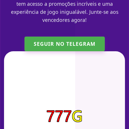
tem acesso a promoções incríveis e uma
experiência de jogo inigualável. Junte-se aos
vencedores agora!
SEGUIR NO TELEGRAM