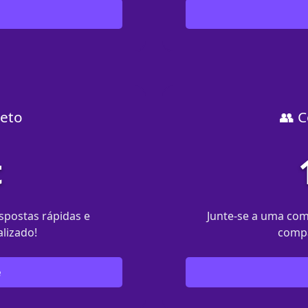
reto
👥 
t
espostas rápidas e
Junte-se a uma com
lizado!
compa
e