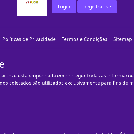
Login
Registrar-se
Políticas de Privacidade
Termos e Condições
Sitemap
de
suários e está empenhada em proteger todas as informaçõe
os coletados são utilizados exclusivamente para fins de m