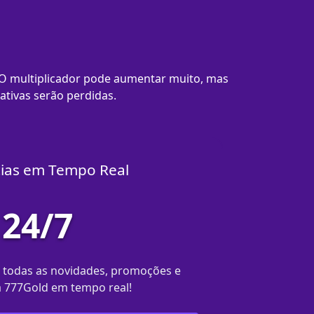
. O multiplicador pode aumentar muito, mas
ativas serão perdidas.
cias em Tempo Real
24/7
e todas as novidades, promoções e
a 777Gold em tempo real!