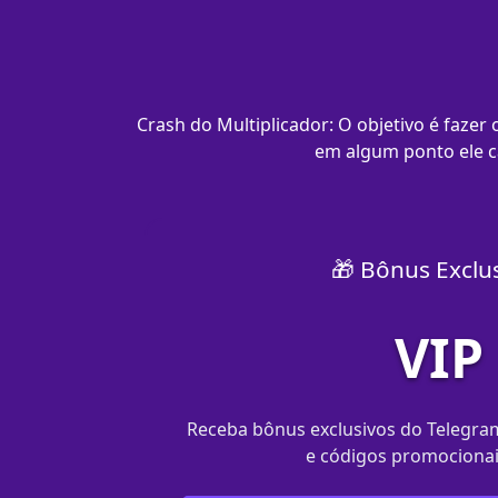
Crash do Multiplicador: O objetivo é faze
em algum ponto ele ca
🎁 Bônus Exclu
VIP
Receba bônus exclusivos do Telegra
e códigos promocionai