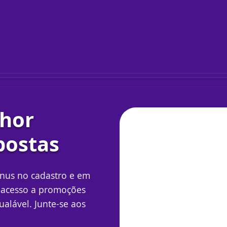
lhor
postas
nus no cadastro e em
 acesso a promoções
ualável. Junte-se aos