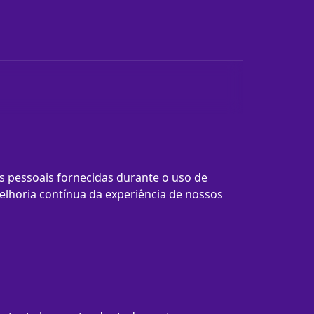
s pessoais fornecidas durante o uso de
elhoria contínua da experiência de nossos