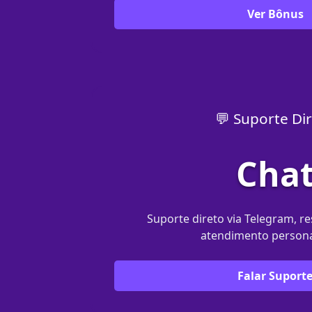
Ver Bônus
💬 Suporte Di
Cha
Suporte direto via Telegram, r
atendimento persona
Falar Suport