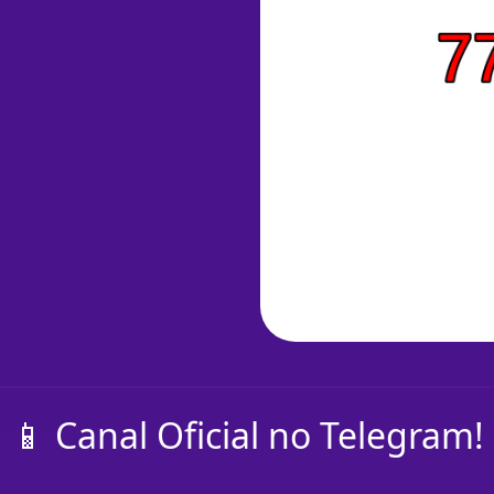
📱 Canal Oficial no Telegram!