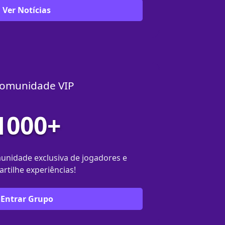
Ver Notícias
Comunidade VIP
1000+
unidade exclusiva de jogadores e
rtilhe experiências!
Entrar Grupo