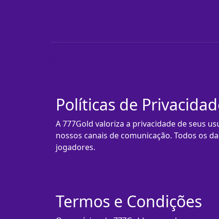
Políticas de Privacida
A 777Gold valoriza a privacidade de seus u
nossos canais de comunicação. Todos os dad
jogadores.
Termos e Condições