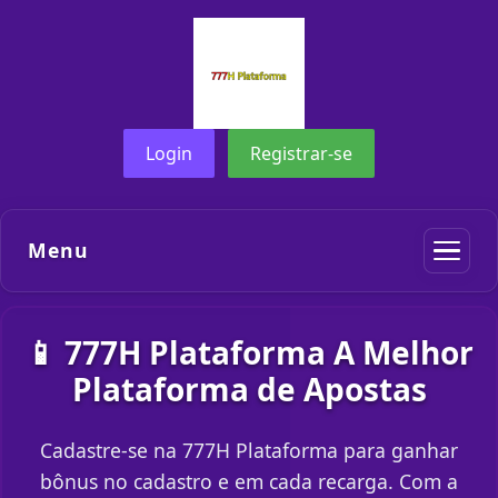
Login
Registrar-se
Menu
📱 777H Plataforma A Melhor
Plataforma de Apostas
Cadastre-se na 777H Plataforma para ganhar
bônus no cadastro e em cada recarga. Com a