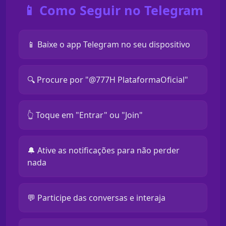
📱 Como Seguir no Telegram
📱 Baixe o app Telegram no seu dispositivo
🔍 Procure por "@777H PlataformaOficial"
👆 Toque em "Entrar" ou "Join"
🔔 Ative as notificações para não perder
nada
💬 Participe das conversas e interaja