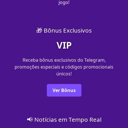
jogo!
🎁 Bônus Exclusivos
VIP
Receba bônus exclusivos do Telegram,
promoções especiais e códigos promocionais
únicos!
Ver Bônus
📢 Notícias em Tempo Real