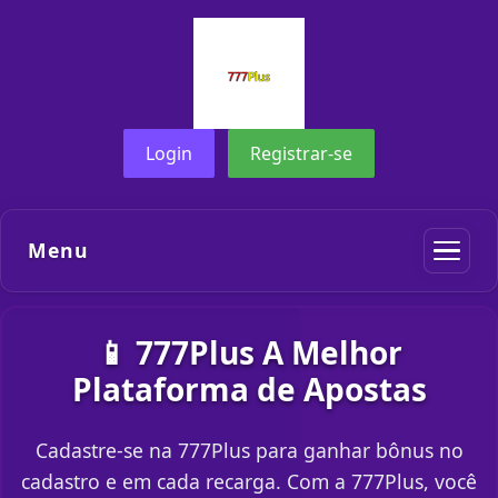
Login
Registrar-se
Menu
📱 777Plus A Melhor
Plataforma de Apostas
Cadastre-se na 777Plus para ganhar bônus no
cadastro e em cada recarga. Com a 777Plus, você