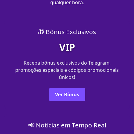
qualquer hora.
🎁 Bônus Exclusivos
VIP
Receba bônus exclusivos do Telegram,
promoções especiais e códigos promocionais
únicos!
Ver Bônus
📢 Notícias em Tempo Real