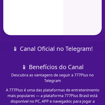
📱 Canal Oficial no Telegram!
📱 Benefícios do Canal
Descubra as vantagens de seguir a 777Plus no
Telegram
A 777Plus é uma das plataformas de entretenimento
mais populares — a plataforma 777Plus Brasil está
disponível no PC, APP e navegador, para jogar a