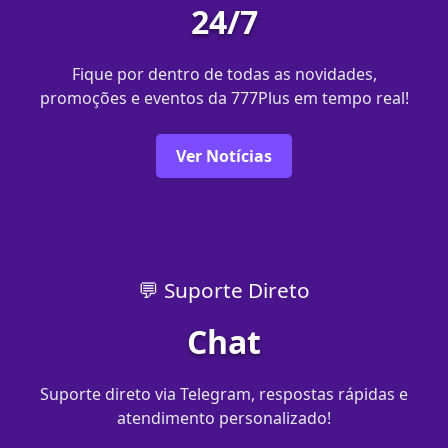
24/7
Fique por dentro de todas as novidades,
promoções e eventos da 777Plus em tempo real!
Ver Notícias
💬 Suporte Direto
Chat
Suporte direto via Telegram, respostas rápidas e
atendimento personalizado!