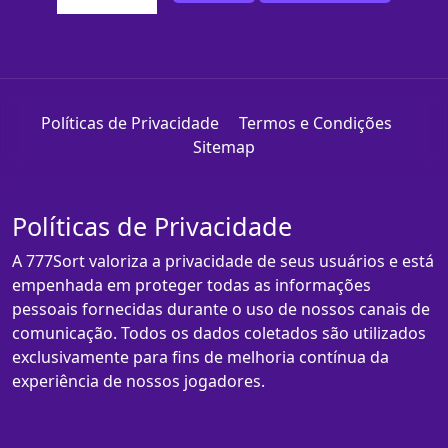
Políticas de Privacidade
Termos e Condições
Sitemap
Políticas de Privacidade
A 777Sort valoriza a privacidade de seus usuários e está
empenhada em proteger todas as informações
pessoais fornecidas durante o uso de nossos canais de
comunicação. Todos os dados coletados são utilizados
exclusivamente para fins de melhoria contínua da
experiência de nossos jogadores.