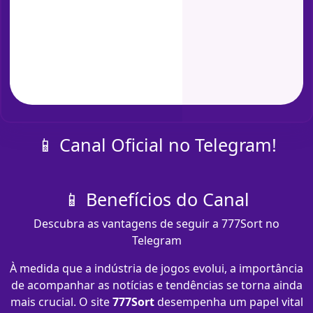
📱 Canal Oficial no Telegram!
📱 Benefícios do Canal
Descubra as vantagens de seguir a 777Sort no
Telegram
À medida que a indústria de jogos evolui, a importância
de acompanhar as notícias e tendências se torna ainda
mais crucial. O site
777Sort
desempenha um papel vital