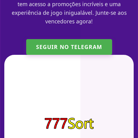
tem acesso a promoções incríveis e uma
experiência de jogo inigualável. Junte-se aos
vencedores agora!
SEGUIR NO TELEGRAM