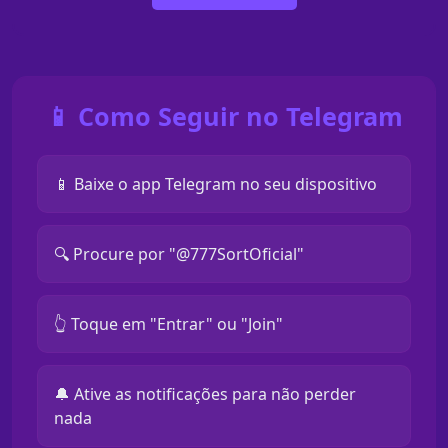
📱 Como Seguir no Telegram
📱 Baixe o app Telegram no seu dispositivo
🔍 Procure por "@777SortOficial"
👆 Toque em "Entrar" ou "Join"
🔔 Ative as notificações para não perder
nada