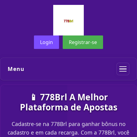
Login
Registrar-se
Menu
📱 778Brl A Melhor
Plataforma de Apostas
Cadastre-se na 778Brl para ganhar bônus no
cadastro e em cada recarga. Com a 778Brl, você