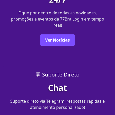
Fique por dentro de todas as novidades,
promoções e eventos da 77Bra Login em tempo
real!
Ver Notícias
💬 Suporte Direto
Chat
Suporte direto via Telegram, respostas rápidas e
atendimento personalizado!