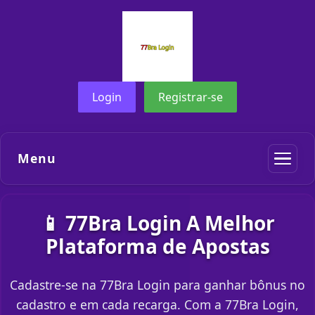
Login
Registrar-se
Menu
📱 77Bra Login A Melhor
Plataforma de Apostas
Cadastre-se na 77Bra Login para ganhar bônus no
cadastro e em cada recarga. Com a 77Bra Login,