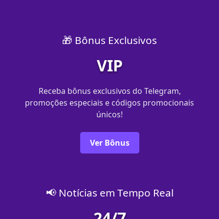
🎁 Bônus Exclusivos
VIP
Receba bônus exclusivos do Telegram,
promoções especiais e códigos promocionais
únicos!
Ver Bônus
📢 Notícias em Tempo Real
24/7