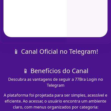
📱 Canal Oficial no Telegram!
📱 Benefícios do Canal
Descubra as vantagens de seguir a 77Bra Login no
Telegram
A plataforma foi projetada para ser simples, acessível e
eficiente. Ao acessar, o usuário encontra um ambiente
claro, com menus organizados por categoria: