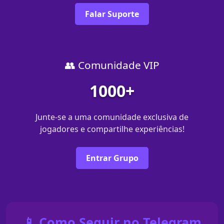
Falar Suporte
👥 Comunidade VIP
1000+
Junte-se a uma comunidade exclusiva de
jogadores e compartilhe experiências!
Entrar Grupo
📱 Como Seguir no Telegram