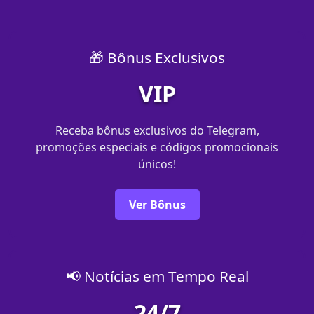
🎁 Bônus Exclusivos
VIP
Receba bônus exclusivos do Telegram,
promoções especiais e códigos promocionais
únicos!
Ver Bônus
📢 Notícias em Tempo Real
24/7