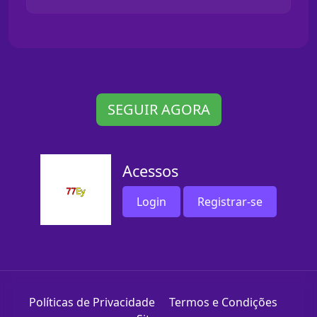
SEGUIR AGORA
Acessos
Login
Registrar-se
Políticas de Privacidade
Termos e Condições