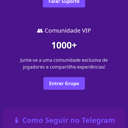
Falar Suporte
👥 Comunidade VIP
1000+
Junte-se a uma comunidade exclusiva de
jogadores e compartilhe experiências!
Entrar Grupo
📱 Como Seguir no Telegram