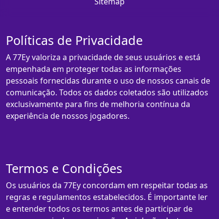
Sitemap
Políticas de Privacidade
A 77Ey valoriza a privacidade de seus usuários e está
empenhada em proteger todas as informações
pessoais fornecidas durante o uso de nossos canais de
comunicação. Todos os dados coletados são utilizados
exclusivamente para fins de melhoria contínua da
experiência de nossos jogadores.
Termos e Condições
Os usuários da 77Ey concordam em respeitar todas as
regras e regulamentos estabelecidos. É importante ler
e entender todos os termos antes de participar de