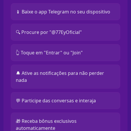
📱 Baixe o app Telegram no seu dispositivo
🔍 Procure por "@77EyOficial"
👆 Toque em "Entrar" ou "Join"
🔔 Ative as notificações para não perder
nada
💬 Participe das conversas e interaja
🎁 Receba bônus exclusivos
automaticamente