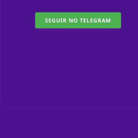
SEGUIR NO TELEGRAM