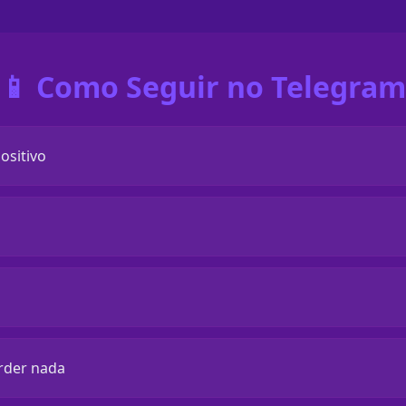
📱 Como Seguir no Telegram
ositivo
erder nada