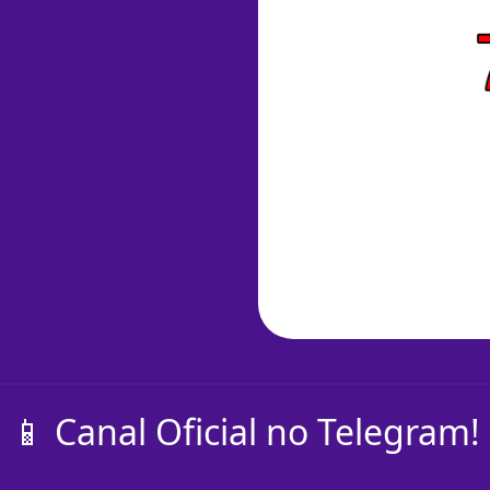
📱 Canal Oficial no Telegram!