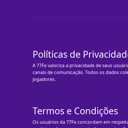
Políticas de Privacida
A 77Fe valoriza a privacidade de seus usuá
canais de comunicação. Todos os dados cole
jogadores.
Termos e Condições
Os usuários da 77Fe concordam em respeitar