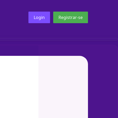
Login
Registrar-se