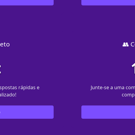
reto
👥 
t
espostas rápidas e
Junte-se a uma com
lizado!
compa
e