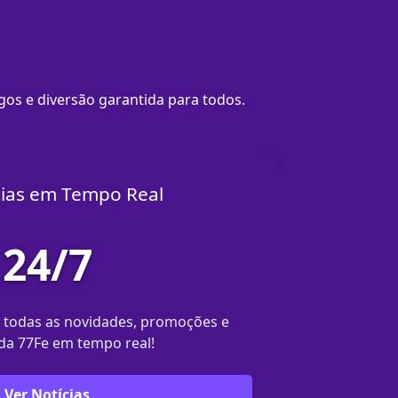
gos e diversão garantida para todos.
cias em Tempo Real
24/7
e todas as novidades, promoções e
da 77Fe em tempo real!
Ver Notícias