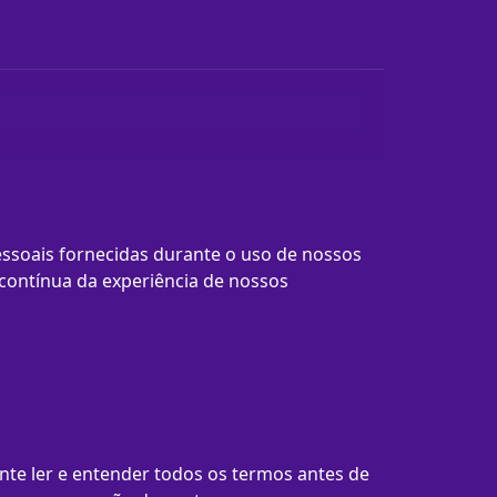
essoais fornecidas durante o uso de nossos
 contínua da experiência de nossos
nte ler e entender todos os termos antes de