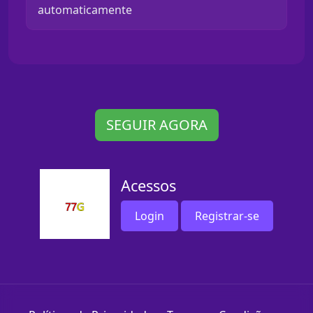
automaticamente
SEGUIR AGORA
Acessos
Login
Registrar-se