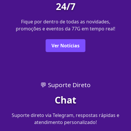
24/7
Fique por dentro de todas as novidades,
promoções e eventos da 77G em tempo real!
Ver Notícias
💬 Suporte Direto
Chat
Suporte direto via Telegram, respostas rápidas e
atendimento personalizado!