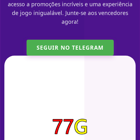
acesso a promoções incríveis e uma experiência
de jogo inigualável. Junte-se aos vencedores
agora!
SEGUIR NO TELEGRAM