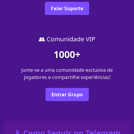
Falar Suporte
👥 Comunidade VIP
1000+
Junte-se a uma comunidade exclusiva de
jogadores e compartilhe experiências!
Entrar Grupo
📱 Como Seguir no Telegram