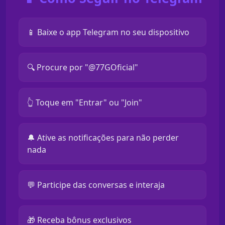
📱 Baixe o app Telegram no seu dispositivo
🔍 Procure por "@77GOficial"
👆 Toque em "Entrar" ou "Join"
🔔 Ative as notificações para não perder
nada
💬 Participe das conversas e interaja
🎁 Receba bônus exclusivos