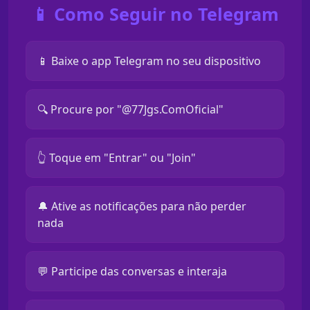
📱 Como Seguir no Telegram
📱 Baixe o app Telegram no seu dispositivo
🔍 Procure por "@77Jgs.ComOficial"
👆 Toque em "Entrar" ou "Join"
🔔 Ative as notificações para não perder
nada
💬 Participe das conversas e interaja