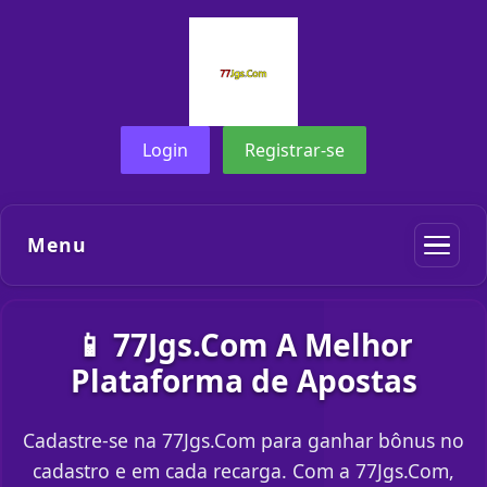
Login
Registrar-se
Menu
📱 77Jgs.Com A Melhor
Plataforma de Apostas
Cadastre-se na 77Jgs.Com para ganhar bônus no
cadastro e em cada recarga. Com a 77Jgs.Com,