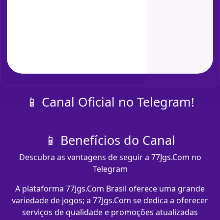
📱 Canal Oficial no Telegram!
📱 Benefícios do Canal
Descubra as vantagens de seguir a 77Jgs.Com no
Telegram
A plataforma 77Jgs.Com Brasil oferece uma grande
variedade de jogos; a 77Jgs.Com se dedica a oferecer
serviços de qualidade e promoções atualizadas