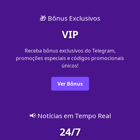
🎁 Bônus Exclusivos
VIP
Receba bônus exclusivos do Telegram,
promoções especiais e códigos promocionais
únicos!
Ver Bônus
📢 Notícias em Tempo Real
24/7