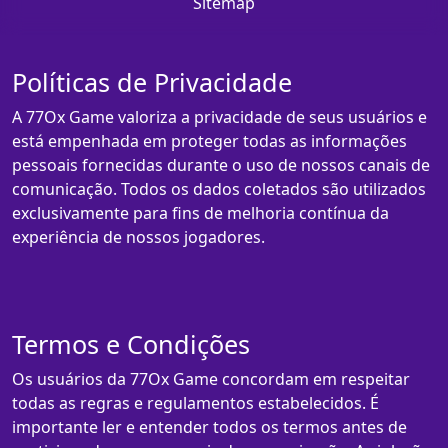
Sitemap
Políticas de Privacidade
A 77Ox Game valoriza a privacidade de seus usuários e
está empenhada em proteger todas as informações
pessoais fornecidas durante o uso de nossos canais de
comunicação. Todos os dados coletados são utilizados
exclusivamente para fins de melhoria contínua da
experiência de nossos jogadores.
Termos e Condições
Os usuários da 77Ox Game concordam em respeitar
todas as regras e regulamentos estabelecidos. É
importante ler e entender todos os termos antes de