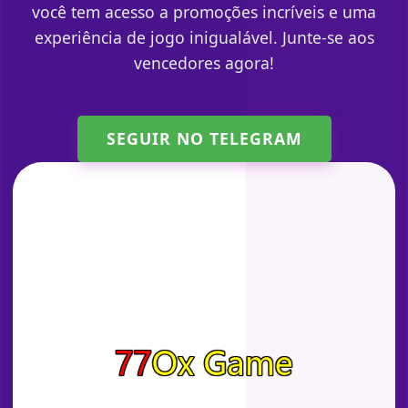
você tem acesso a promoções incríveis e uma
experiência de jogo inigualável. Junte-se aos
vencedores agora!
SEGUIR NO TELEGRAM