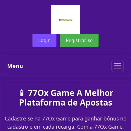
Login
Registrar-se
Menu
📱 77Ox Game A Melhor
Plataforma de Apostas
Cadastre-se na 77Ox Game para ganhar bônus no
cadastro e em cada recarga. Com a 77Ox Game,