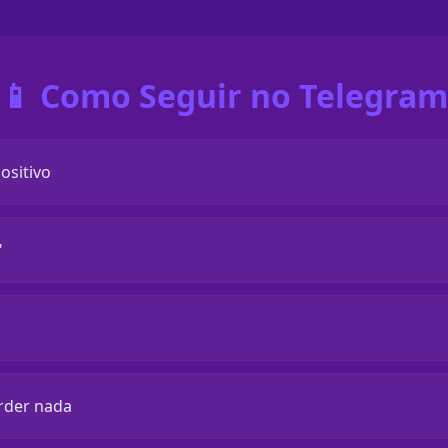
📱 Como Seguir no Telegram
ositivo
"
erder nada