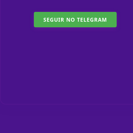
SEGUIR NO TELEGRAM