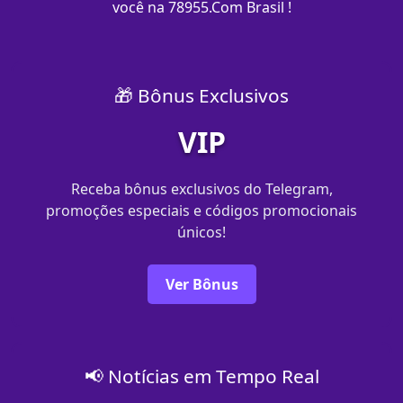
você na 78955.Com Brasil !
🎁 Bônus Exclusivos
VIP
Receba bônus exclusivos do Telegram,
promoções especiais e códigos promocionais
únicos!
Ver Bônus
📢 Notícias em Tempo Real