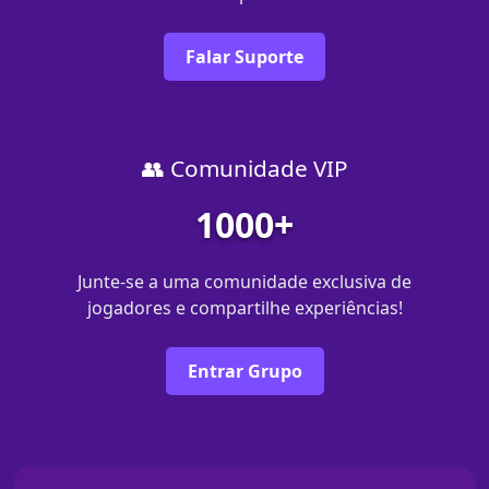
Falar Suporte
👥 Comunidade VIP
1000+
Junte-se a uma comunidade exclusiva de
jogadores e compartilhe experiências!
Entrar Grupo