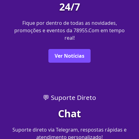
24/7
Fique por dentro de todas as novidades,
promoções e eventos da 78955.Com em tempo
real!
Ver Notícias
💬 Suporte Direto
Chat
Suporte direto via Telegram, respostas rápidas e
atendimento personalizado!