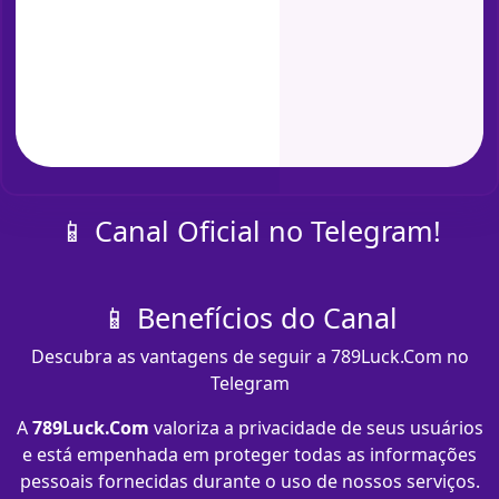
📱 Canal Oficial no Telegram!
📱 Benefícios do Canal
Descubra as vantagens de seguir a 789Luck.Com no
Telegram
A
789Luck.Com
valoriza a privacidade de seus usuários
e está empenhada em proteger todas as informações
pessoais fornecidas durante o uso de nossos serviços.