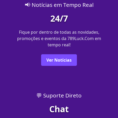
📢 Notícias em Tempo Real
24/7
Fique por dentro de todas as novidades,
promoções e eventos da 789Luck.Com em
tempo real!
Ver Notícias
💬 Suporte Direto
Chat