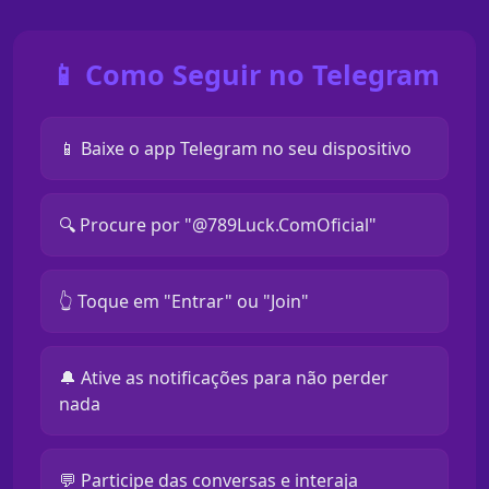
📱 Como Seguir no Telegram
📱 Baixe o app Telegram no seu dispositivo
🔍 Procure por "@789Luck.ComOficial"
👆 Toque em "Entrar" ou "Join"
🔔 Ative as notificações para não perder
nada
💬 Participe das conversas e interaja