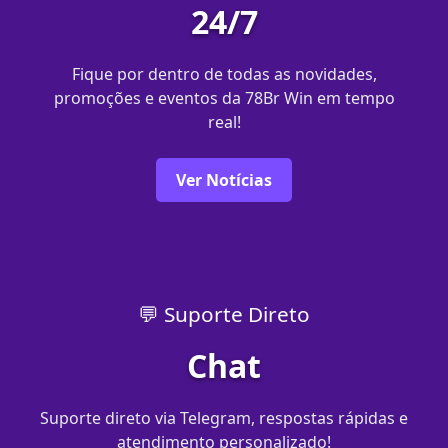
24/7
Fique por dentro de todas as novidades,
promoções e eventos da 78Br Win em tempo
real!
Ver Notícias
💬 Suporte Direto
Chat
Suporte direto via Telegram, respostas rápidas e
atendimento personalizado!