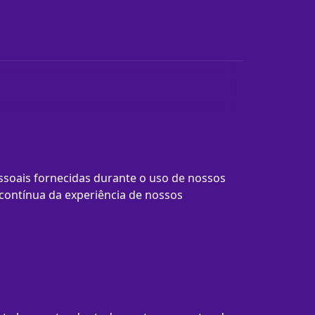
ssoais fornecidas durante o uso de nossos
 contínua da experiência de nossos