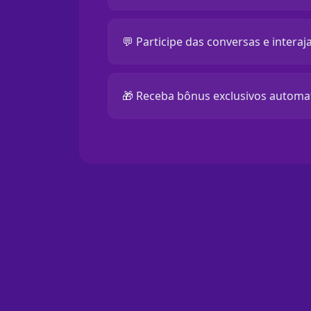
💬 Participe das conversas e interaj
🎁 Receba bônus exclusivos autom