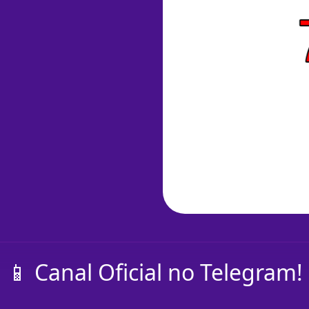
📱 Canal Oficial no Telegram!