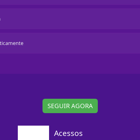
a
aticamente
SEGUIR AGORA
Acessos