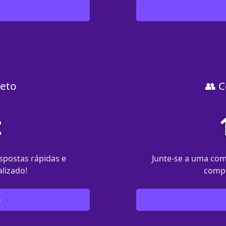
reto
👥 
t
espostas rápidas e
Junte-se a uma com
lizado!
compa
e