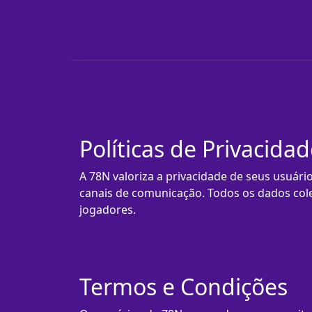
Políticas de Privacida
A 78N valoriza a privacidade de seus usuár
canais de comunicação. Todos os dados cole
jogadores.
Termos e Condições