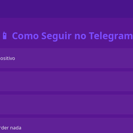
📱 Como Seguir no Telegram
ositivo
erder nada