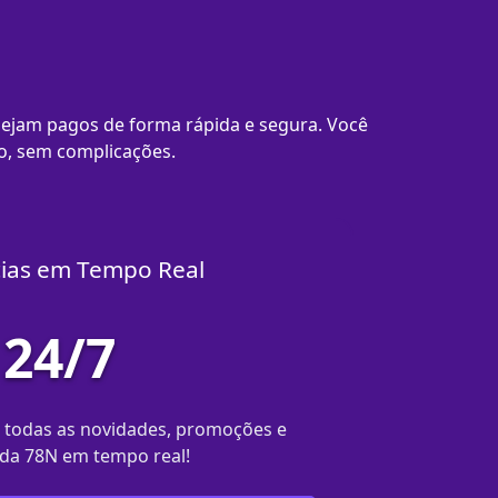
ejam pagos de forma rápida e segura. Você
o, sem complicações.
cias em Tempo Real
24/7
e todas as novidades, promoções e
 da 78N em tempo real!