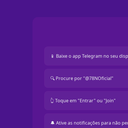
📱 Baixe o app Telegram no seu disp
🔍 Procure por "@78NOficial"
👆 Toque em "Entrar" ou "Join"
🔔 Ative as notificações para não p