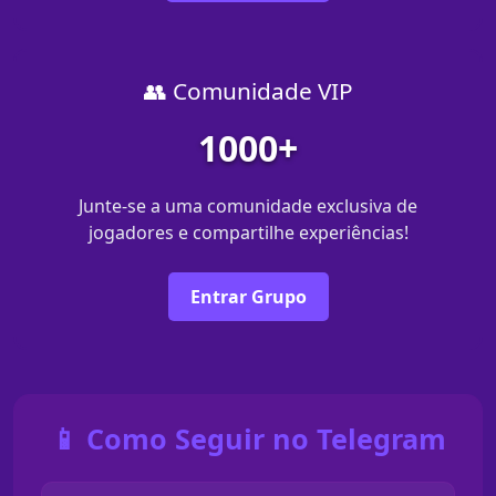
👥 Comunidade VIP
1000+
Junte-se a uma comunidade exclusiva de
jogadores e compartilhe experiências!
Entrar Grupo
📱 Como Seguir no Telegram