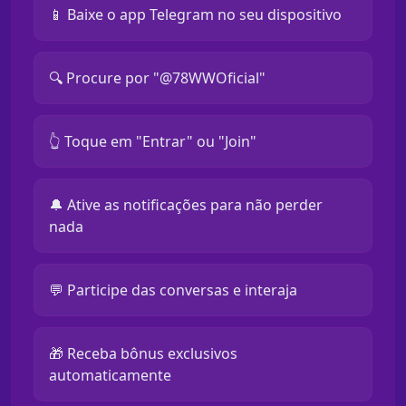
📱 Baixe o app Telegram no seu dispositivo
🔍 Procure por "@78WWOficial"
👆 Toque em "Entrar" ou "Join"
🔔 Ative as notificações para não perder
nada
💬 Participe das conversas e interaja
🎁 Receba bônus exclusivos
automaticamente