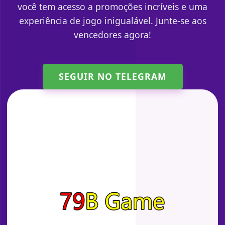
você tem acesso a promoções incríveis e uma
experiência de jogo inigualável. Junte-se aos
vencedores agora!
SEGUIR NO TELEGRAM