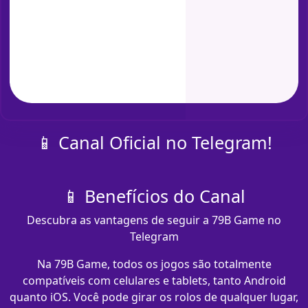
📱 Canal Oficial no Telegram!
📱 Benefícios do Canal
Descubra as vantagens de seguir a 79B Game no
Telegram
Na 79B Game, todos os jogos são totalmente
compatíveis com celulares e tablets, tanto Android
quanto iOS. Você pode girar os rolos de qualquer lugar,