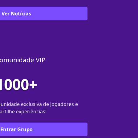
Ver Notícias
Comunidade VIP
1000+
unidade exclusiva de jogadores e
rtilhe experiências!
Entrar Grupo