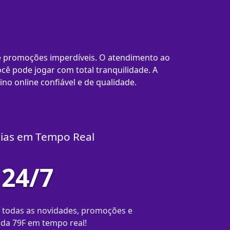
 e promoções imperdíveis. O atendimento ao
ocê pode jogar com total tranquilidade. A
no online confiável e de qualidade.
cias em Tempo Real
24/7
e todas as novidades, promoções e
 da 79F em tempo real!