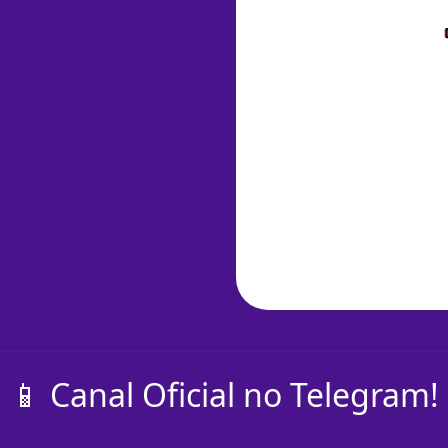
📱 Canal Oficial no Telegram!