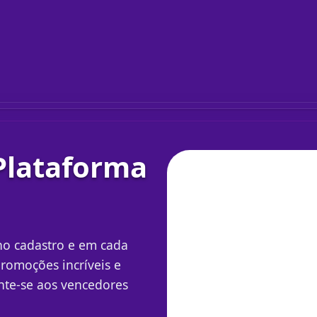
Plataforma
no cadastro e em cada
romoções incríveis e
unte-se aos vencedores