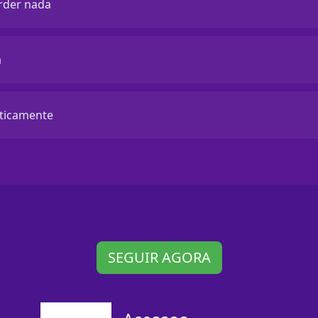
erder nada
a
aticamente
SEGUIR AGORA