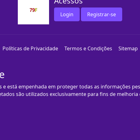
Acessos
Login
Registrar-se
Políticas de Privacidade
Termos e Condições
Sitemap
de
ios e está empenhada em proteger todas as informações pe
tados são utilizados exclusivamente para fins de melhoria