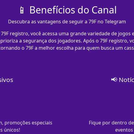
📱 Benefícios do Canal
Descubra as vantagens de seguir a 79F no Telegram
o 79F registro, você acessa uma grande variedade de jogos
a prioriza a segurança dos jogadores. Após o 79F registro, v
 tornando o 79F a melhor escolha para quem busca um cassi
sivos
📢 Notí
m, promoções especiais
Fique por dentro d
s únicos!
eventos