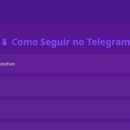
📱 Como Seguir no Telegram
ositivo