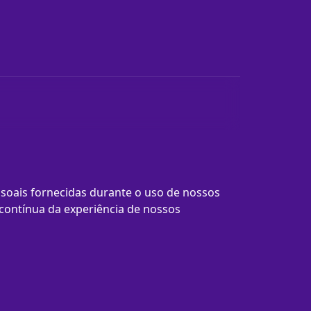
ssoais fornecidas durante o uso de nossos
 contínua da experiência de nossos