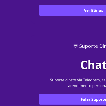
Ver Bônus
💬 Suporte Di
Cha
Suporte direto via Telegram, r
atendimento persona
Falar Suport