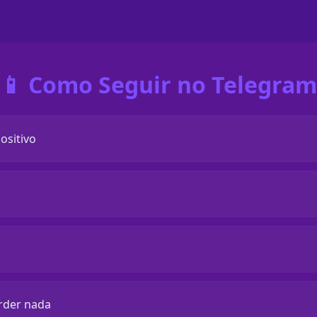
📱 Como Seguir no Telegram
ositivo
erder nada