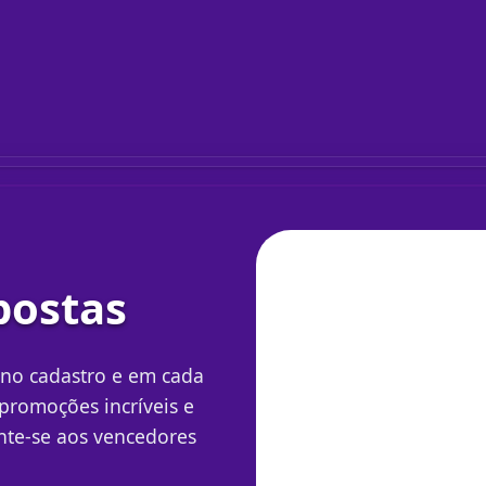
postas
no cadastro e em cada
promoções incríveis e
unte-se aos vencedores