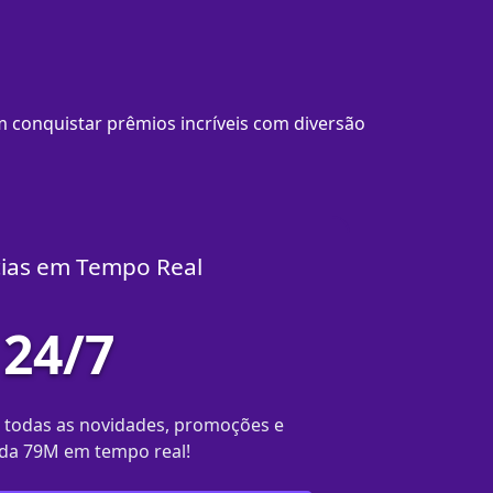
 conquistar prêmios incríveis com diversão
cias em Tempo Real
24/7
e todas as novidades, promoções e
da 79M em tempo real!