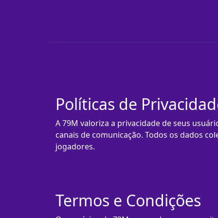
Políticas de Privacida
A 79M valoriza a privacidade de seus usuá
canais de comunicação. Todos os dados cole
jogadores.
Termos e Condições