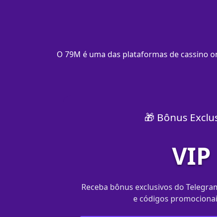
O 79M é uma das plataformas de cassino on
🎁 Bônus Exclu
VIP
Receba bônus exclusivos do Telegra
e códigos promocionai