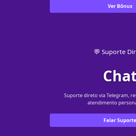
Ver Bônus
💬 Suporte Di
Cha
Suporte direto via Telegram, r
atendimento persona
Falar Suport