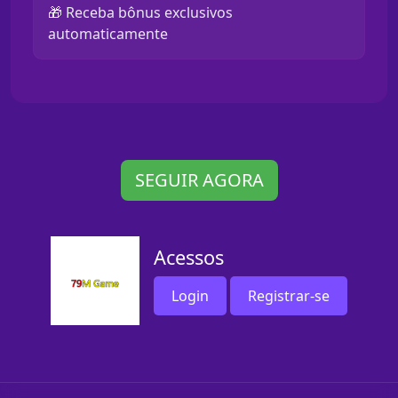
🎁 Receba bônus exclusivos
automaticamente
SEGUIR AGORA
Acessos
Login
Registrar-se