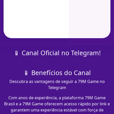
📱 Canal Oficial no Telegram!
📱 Benefícios do Canal
Descubra as vantagens de seguir a 79M Game no
Telegram
Com anos de experiência, a plataforma 79M Game
Brasil e a 79M Game oferecem acesso rápido por link e
garantem uma experiência estável com força de