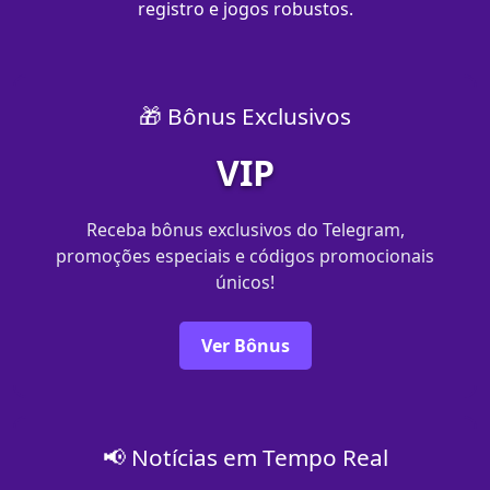
registro e jogos robustos.
🎁 Bônus Exclusivos
VIP
Receba bônus exclusivos do Telegram,
promoções especiais e códigos promocionais
únicos!
Ver Bônus
📢 Notícias em Tempo Real