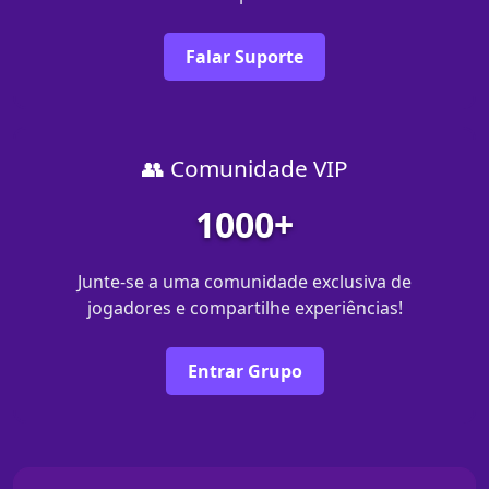
Falar Suporte
👥 Comunidade VIP
1000+
Junte-se a uma comunidade exclusiva de
jogadores e compartilhe experiências!
Entrar Grupo