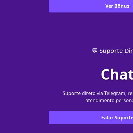
Ver Bônus
💬 Suporte Di
Cha
Suporte direto via Telegram, r
atendimento persona
Falar Suport