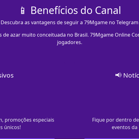
📱 Benefícios do Canal
Descubra as vantagens de seguir a 79Mgame no Telegram
de azar muito conceituada no Brasil. 79Mgame Online Co
jogadores.
sivos
📢 Notí
m, promoções especiais
Fique por dentro d
s únicos!
eventos da