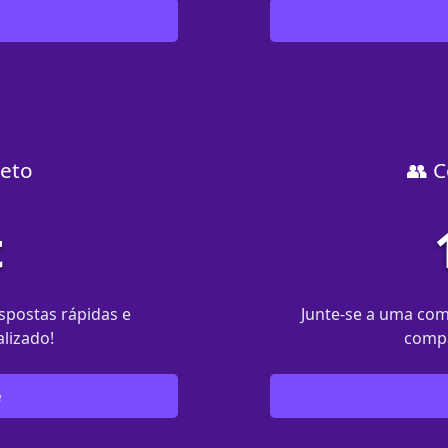
reto
👥 
t
espostas rápidas e
Junte-se a uma com
lizado!
compa
e