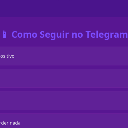
📱 Como Seguir no Telegram
ositivo
erder nada