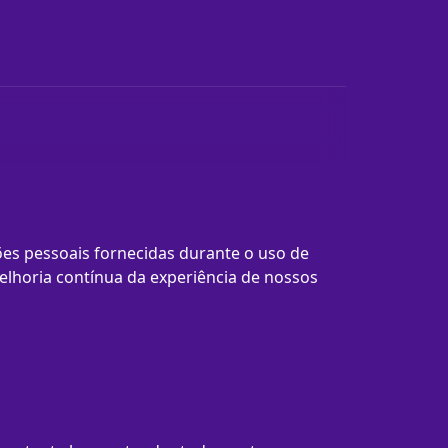
es pessoais fornecidas durante o uso de
elhoria contínua da experiência de nossos