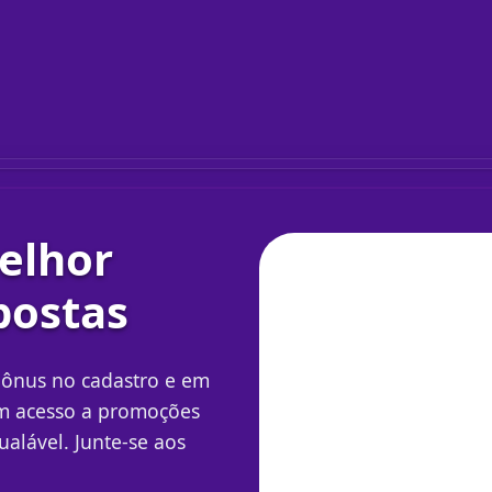
elhor
postas
ônus no cadastro e em
m acesso a promoções
ualável. Junte-se aos