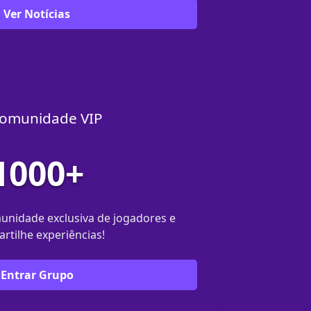
Ver Notícias
Comunidade VIP
1000+
unidade exclusiva de jogadores e
rtilhe experiências!
Entrar Grupo