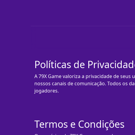
Políticas de Privacida
A 79X Game valoriza a privacidade de seus
nossos canais de comunicação. Todos os dad
jogadores.
Termos e Condições