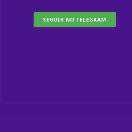
SEGUIR NO TELEGRAM