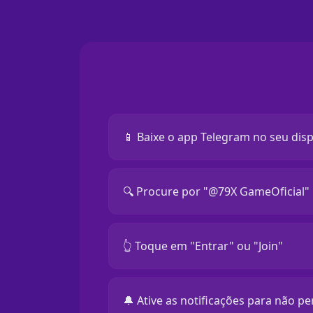
📱 Baixe o app Telegram no seu disp
🔍 Procure por "@79X GameOficial"
👆 Toque em "Entrar" ou "Join"
🔔 Ative as notificações para não p