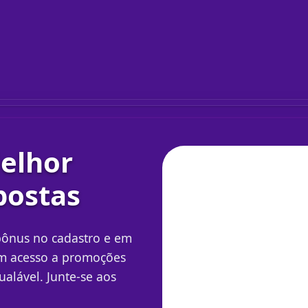
elhor
postas
bônus no cadastro e em
em acesso a promoções
ualável. Junte-se aos