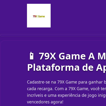
📱 79X Game A M
Plataforma de A
Cadastre-se na 79X Game para ganhar 
cada recarga. Com a 79X Game, você t
incríveis e uma experiência de jogo inig
vencedores agora!