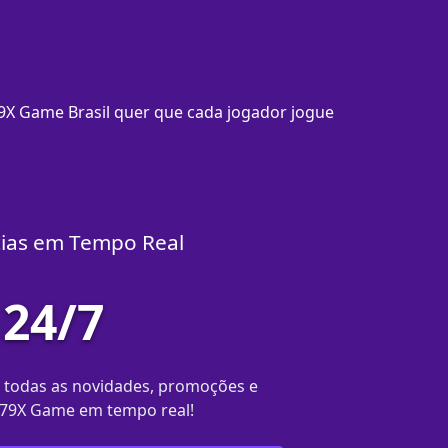
9X Game Brasil quer que cada jogador jogue
cias em Tempo Real
24/7
e todas as novidades, promoções e
 79X Game em tempo real!