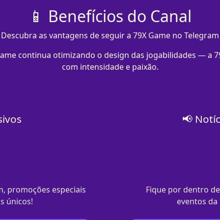
📱 Benefícios do Canal
Descubra as vantagens de seguir a 79X Game no Telegram
ame continua otimizando o design das jogabilidades — a 7
com intensidade e paixão.
sivos
📢 Notí
m, promoções especiais
Fique por dentro d
s únicos!
eventos da