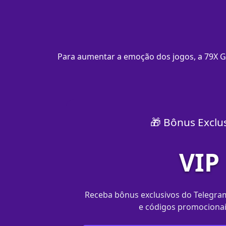
Para aumentar a emoção dos jogos, a 79X G
🎁 Bônus Exclu
VIP
Receba bônus exclusivos do Telegra
e códigos promocionai