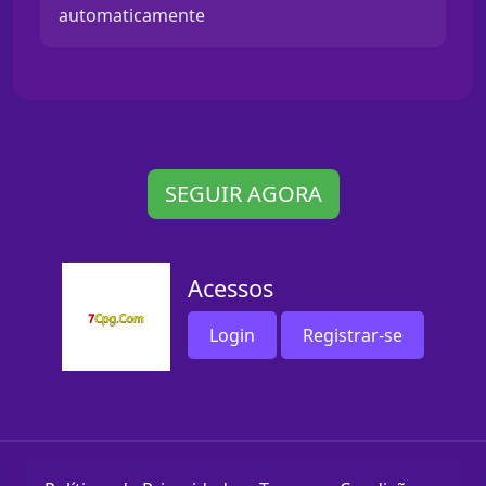
automaticamente
SEGUIR AGORA
Acessos
Login
Registrar-se