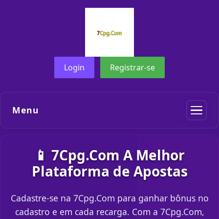
Login
Registrar-se
Menu
📱 7Cpg.Com A Melhor
Plataforma de Apostas
Cadastre-se na 7Cpg.Com para ganhar bônus no
cadastro e em cada recarga. Com a 7Cpg.Com,