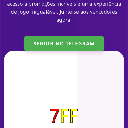
acesso a promoções incríveis e uma experiência
de jogo inigualável. Junte-se aos vencedores
agora!
SEGUIR NO TELEGRAM