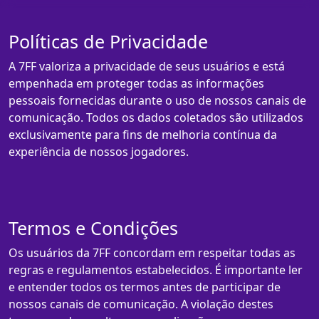
Políticas de Privacidade
A 7FF valoriza a privacidade de seus usuários e está
empenhada em proteger todas as informações
pessoais fornecidas durante o uso de nossos canais de
comunicação. Todos os dados coletados são utilizados
exclusivamente para fins de melhoria contínua da
experiência de nossos jogadores.
Termos e Condições
Os usuários da 7FF concordam em respeitar todas as
regras e regulamentos estabelecidos. É importante ler
e entender todos os termos antes de participar de
nossos canais de comunicação. A violação destes