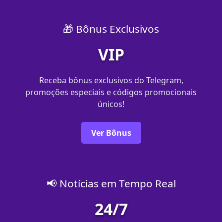
🎁 Bônus Exclusivos
VIP
Receba bônus exclusivos do Telegram,
promoções especiais e códigos promocionais
únicos!
Ver Bônus
📢 Notícias em Tempo Real
24/7