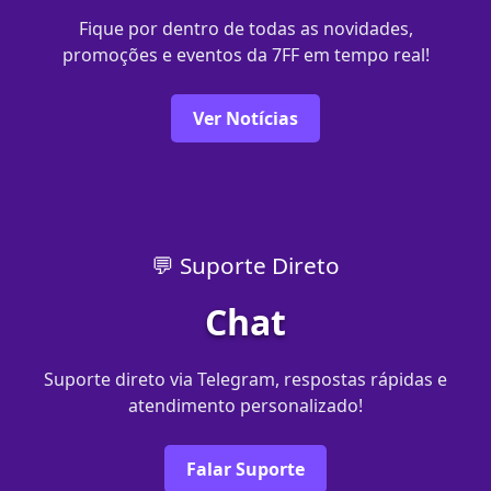
Fique por dentro de todas as novidades,
promoções e eventos da 7FF em tempo real!
Ver Notícias
💬 Suporte Direto
Chat
Suporte direto via Telegram, respostas rápidas e
atendimento personalizado!
Falar Suporte