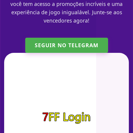
você tem acesso a promoções incríveis e uma
experiência de jogo inigualável. Junte-se aos
vencedores agora!
SEGUIR NO TELEGRAM