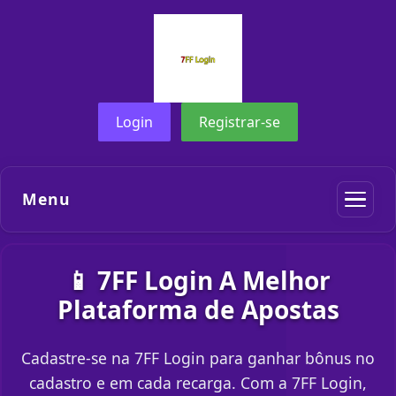
Login
Registrar-se
Menu
📱 7FF Login A Melhor
Plataforma de Apostas
Cadastre-se na 7FF Login para ganhar bônus no
cadastro e em cada recarga. Com a 7FF Login,