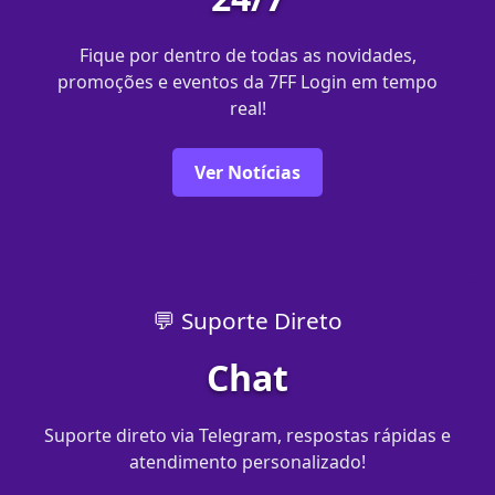
Fique por dentro de todas as novidades,
promoções e eventos da 7FF Login em tempo
real!
Ver Notícias
💬 Suporte Direto
Chat
Suporte direto via Telegram, respostas rápidas e
atendimento personalizado!