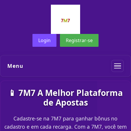
Login
Registrar-se
Menu
📱 7M7 A Melhor Plataforma
de Apostas
Cadastre-se na 7M7 para ganhar bônus no
cadastro e em cada recarga. Com a 7M7, você tem