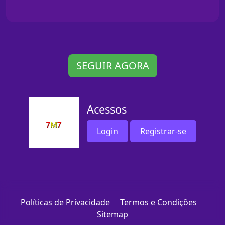
SEGUIR AGORA
Acessos
Login
Registrar-se
Políticas de Privacidade
Termos e Condições
Sitemap