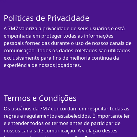
Políticas de Privacidade
A 7M7 valoriza a privacidade de seus usuários e está
empenhada em proteger todas as informações
pessoais fornecidas durante o uso de nossos canais de
comunicação. Todos os dados coletados são utilizados
exclusivamente para fins de melhoria contínua da
experiência de nossos jogadores.
Termos e Condições
Os usuários da 7M7 concordam em respeitar todas as
regras e regulamentos estabelecidos. É importante ler
e entender todos os termos antes de participar de
nossos canais de comunicação. A violação destes