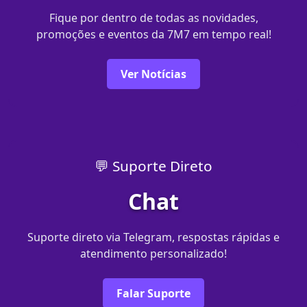
Fique por dentro de todas as novidades,
promoções e eventos da 7M7 em tempo real!
Ver Notícias
💬 Suporte Direto
Chat
Suporte direto via Telegram, respostas rápidas e
atendimento personalizado!
Falar Suporte