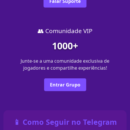
Falar Suporte
👥 Comunidade VIP
1000+
Junte-se a uma comunidade exclusiva de
jogadores e compartilhe experiências!
Entrar Grupo
📱 Como Seguir no Telegram