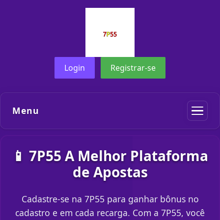
Login
Registrar-se
Menu
📱 7P55 A Melhor Plataforma
de Apostas
Cadastre-se na 7P55 para ganhar bônus no
cadastro e em cada recarga. Com a 7P55, você