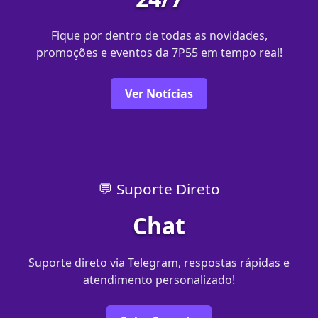
Fique por dentro de todas as novidades,
promoções e eventos da 7P55 em tempo real!
Ver Notícias
💬 Suporte Direto
Chat
Suporte direto via Telegram, respostas rápidas e
atendimento personalizado!