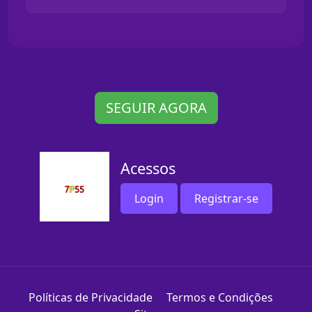
SEGUIR AGORA
Acessos
Login
Registrar-se
Políticas de Privacidade
Termos e Condições