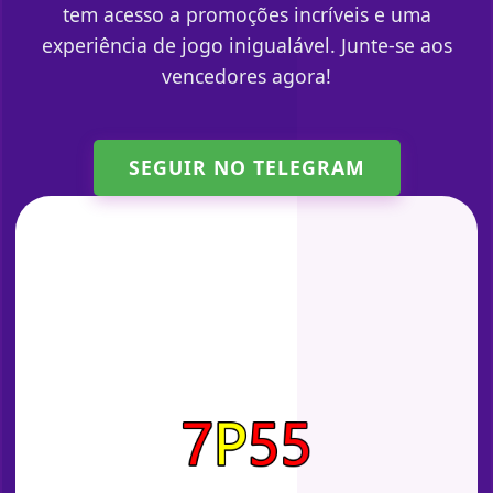
tem acesso a promoções incríveis e uma
experiência de jogo inigualável. Junte-se aos
vencedores agora!
SEGUIR NO TELEGRAM