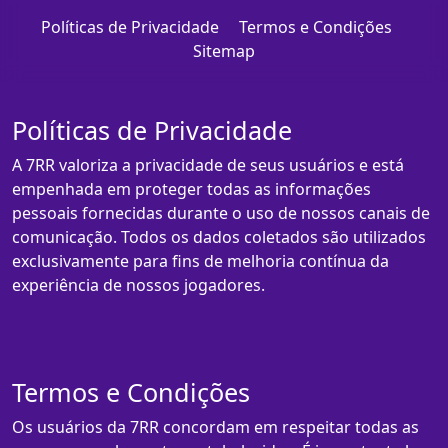
Políticas de Privacidade
Termos e Condições
Sitemap
Políticas de Privacidade
A 7RR valoriza a privacidade de seus usuários e está
empenhada em proteger todas as informações
pessoais fornecidas durante o uso de nossos canais de
comunicação. Todos os dados coletados são utilizados
exclusivamente para fins de melhoria contínua da
experiência de nossos jogadores.
Termos e Condições
Os usuários da 7RR concordam em respeitar todas as