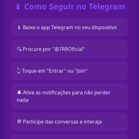
📱 Como Seguir no Telegram
📱 Baixe o app Telegram no seu dispositivo
🔍 Procure por "@7RROficial"
👆 Toque em "Entrar" ou "Join"
🔔 Ative as notificações para não perder
nada
💬 Participe das conversas e interaja