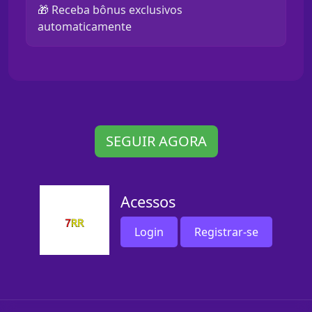
🎁 Receba bônus exclusivos
automaticamente
SEGUIR AGORA
Acessos
Login
Registrar-se