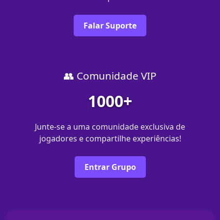
Falar Suporte
👥 Comunidade VIP
1000+
Junte-se a uma comunidade exclusiva de
jogadores e compartilhe experiências!
Entrar Grupo