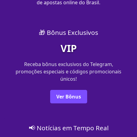
de apostas online do Brasil.
🎁 Bônus Exclusivos
VIP
Receba bônus exclusivos do Telegram,
promoções especiais e códigos promocionais
únicos!
Ver Bônus
📢 Notícias em Tempo Real