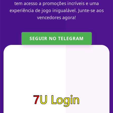
tem acesso a promoções incríveis e uma
experiência de jogo inigualável. Junte-se aos
vencedores agora!
SEGUIR NO TELEGRAM