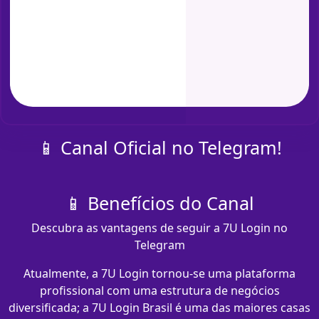
📱 Canal Oficial no Telegram!
📱 Benefícios do Canal
Descubra as vantagens de seguir a 7U Login no
Telegram
Atualmente, a 7U Login tornou-se uma plataforma
profissional com uma estrutura de negócios
diversificada; a 7U Login Brasil é uma das maiores casas